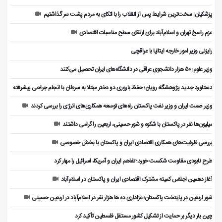
پزشکیان: سخت‌ترین شرایط پس از انقلاب را با اتکای به مردم پشت سر گذاشتیم
عزم راسخ تهران و اسلام‌آباد برای ارتقای سطح مناسبات اقتصادی
رایزنی وزیر امور خارجه ایتالیا با عراقچی
وزیر علوم: ۵۰ هزار دانشجوی عراقی در دانشگاه‌های ایران تحصیل می‌کنند
دستاورد جدید پژوهشگاه رویان؛ حفظ باروری دو دختر مبتلا به سرطان با انجام جراحی پیشرفته
وزیر صمت ایران و وزیر نفت پاکستان راه‌های توسعه همکاری‌های انرژی را بررسی کردند
میلیون‌ها نفر در پاکستان با شکوه و شور حسینی، اربعین را گرامی داشتند
بررسی ظرفیت‌های همکاری اقتصادی ایران و پاکستان با بخش خصوصی
طرح نابودی مقاومت شکست خورد؛ تفاهم ایران و آمریکا، اسرائیل را مهار کرد
آغاز دهمین اجلاس کمیته مشترک اقتصادی ایران و پاکستان در اسلام‌آباد
شور اربعین در پایتخت پاکستان؛ عزاداری ده ها هزار نفر در اسلام‌آباد در اربعین حسینی
چین بار دیگر بر حمایت از تشکیل کشور مستقل فلسطین تأکید کرد