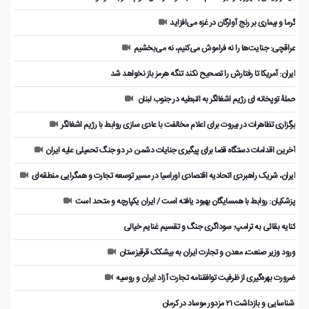
گرما و بیماری بر رنج آوارگان در غزه می‌افزاید
عراقچی: جنایت‌ها را نه فراموش می‌کنیم، نه می‌بخشیم
ایران: آمریکا تا رفتارش را تصحیح نکند تنگه هرمز باز نخواهد شد
حملۀ توپخانه ای رژیم اشغالگر به النبطیه در جنوب لبنان
برگزاری تظاهرات در بیروت برای اعلام مخالفت با عادی سازی روابط با رژیم اشغالگر
آخرین اقدامات دستگاه قضا برای پیگیری جنایات دشمن در دو جنگ تحمیلی علیه ایران
ایران، شریک راهبردی اتحادیه اقتصادی اوراسیا در مسیر توسعه تجارت و همگرایی منطقه‌ای
پزشکیان: روابط با همسایگان بهبود یافته است / ایران یکپارچه و متحد است
کنایه بقائی به ترامپ: سوداگری جنگ و تقسیم غنایم خیالی
ورود وزیر صنعت، معدن و تجارت ایران به بیشکک قرقیزستان
ضرورت بهره‌گیری از ظرفیت توافقنامه تجارت آزاد ایران و روسیه
️ شناسایی و بازداشت ۲۱ مزدور موساد در کرمان