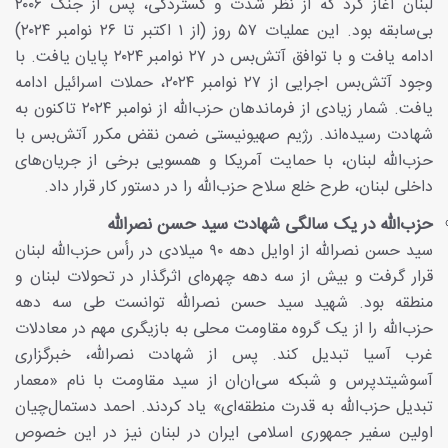
لبنان آغاز کرد که از نظر شدت و گستردگی، پس از جنگ ۲۰۰۶
بی‌سابقه بود. این عملیات ۵۷ روز (از ۱ اکتبر تا ۲۶ نوامبر ۲۰۲۴)
ادامه یافت و با توافق آتش‌بس در ۲۷ نوامبر ۲۰۲۴ پایان یافت. با
وجود آتش‌بس اجرایی از ۲۷ نوامبر ۲۰۲۴، حملات اسرائیل ادامه
یافت. شمار زیادی از فرماندهان حزب‌الله از نوامبر ۲۰۲۴ تاکنون به
شهادت رسیده‌اند. رژیم صهیونیستی ضمن نقض مکرر آتش‌بس با
حزب‌الله لبنان، با حمایت آمریکا و همسویی برخی از جریان‌های
داخلی لبنان، طرح خلع سلاح حزب‌الله را در دستور کار قرار داد.
حزب‌الله در یک سالگی شهادت سید حسن نصرالله
سید حسن نصرالله از اوایل دهه ۹۰ میلادی در رأس حزب‌الله لبنان
قرار گرفت و بیش از سه دهه چهره‌ای اثرگذار در تحولات لبنان و
منطقه بود. شهید سید حسن نصرالله توانست طی سه دهه
حزب‌الله را از یک گروه مقاومت محلی به بازیگری مهم در معادلات
غرب آسیا تبدیل کند. پس از شهادت نصرالله، خبرگزاری
آسوشیتدپرس و شبکه سی‌ان‌ان از سید مقاومت با نام «معمار
تبدیل حزب‌الله به قدرت منطقه‌ای» یاد کردند. احمد دستمال‌چیان
اولین سفیر جمهوری اسلامی ایران در لبنان نیز در این خصوص