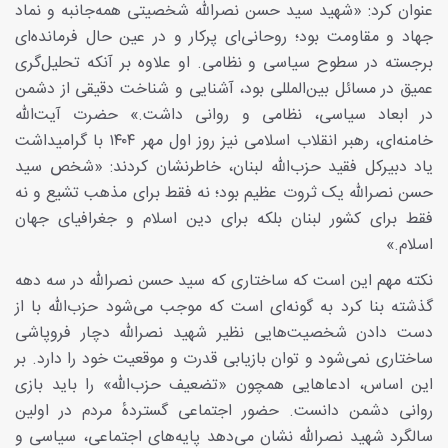
عنوان کرد: «شهید سید حسن نصرالله شخصیتی همه‌جانبه و نماد
جهاد و مقاومت بود؛ روحانی‌ای پرکار و در عین حال فرمانده‌ای
برجسته در سطوح سیاسی و نظامی. او علاوه بر آنکه تحلیل‌گری
عمیق در مسائل بین‌المللی بود، آشنایی و شناخت دقیقی از دشمن
در ابعاد سیاسی، نظامی و روانی داشت.» حضرت‌ آیت‌الله
خامنه‌ای، رهبر انقلاب اسلامی نیز روز اول مهر ۱۴۰۴ با گرامیداشت
یاد دبیرکل فقید حزب‌الله لبنان، خاطرنشان کردند: «شخص سید
حسن نصرالله یک ثروت عظیم بود؛ نه فقط برای مذهب تشیع و نه
فقط برای کشور لبنان بلکه برای دین اسلام و جغرافیای جهان
اسلام.»
نکته مهم این است که ساختاری که سید حسن نصرالله در سه دهه
گذشته بنا کرد به گونه‌ای است که موجب می‌شود حزب‌الله با از
دست دادن شخصیت‌هایی نظیر شهید نصرالله دچار فروپاشی
ساختاری نمی‌شود و توان بازیابی قدرت و موقعیت خود را دارد. بر
این اساس، ادعاهایی همچون «تضعیف حزب‌الله» را باید بازی
روانی دشمن دانست. حضور اجتماعی گستردهٔ مردم در اولین
سالگرد شهید نصرالله نشان می‌دهد پایه‌های اجتماعی، سیاسی و