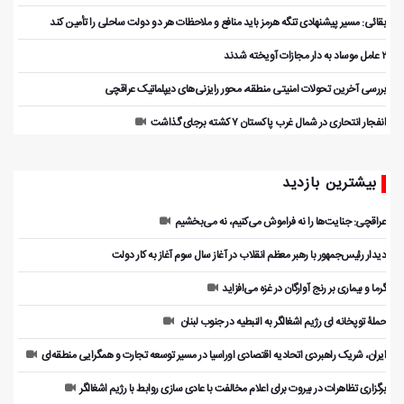
بقائی: مسیر پیشنهادی تنگه هرمز باید منافع و ملاحظات هر دو دولت ساحلی را تأمین کند
۲ عامل موساد به دار مجازات آویخته شدند
بررسی آخرین تحولات امنیتی منطقه، محور رایزنی‌های دیپلماتیک عراقچی
انفجار انتحاری در شمال غرب پاکستان ۷ کشته برجای گذاشت
بیشترین بازدید
عراقچی: جنایت‌ها را نه فراموش می‌کنیم، نه می‌بخشیم
دیدار رئیس‌جمهور با رهبر معظم انقلاب در آغاز سال سوم آغاز به کار دولت
گرما و بیماری بر رنج آوارگان در غزه می‌افزاید
حملۀ توپخانه ای رژیم اشغالگر به النبطیه در جنوب لبنان
ایران، شریک راهبردی اتحادیه اقتصادی اوراسیا در مسیر توسعه تجارت و همگرایی منطقه‌ای
برگزاری تظاهرات در بیروت برای اعلام مخالفت با عادی سازی روابط با رژیم اشغالگر