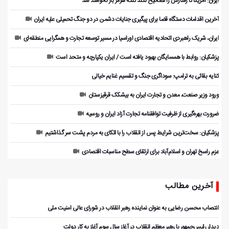
ایران: آمریکا تا رفتارش را تصحیح نکند تنگه هرمز باز نخواهد شد
آخرین اقدامات دستگاه قضا برای پیگیری جنایات دشمن در دو جنگ تحمیلی علیه ایران
ایران، شریک راهبردی اتحادیه اقتصادی اوراسیا در مسیر توسعه تجارت و همگرایی منطقه‌ای
پزشکیان: روابط با همسایگان بهبود یافته است / ایران یکپارچه و متحد است
کنایه بقائی به ترامپ: سوداگری جنگ و تقسیم غنایم خیالی
ورود وزیر صنعت، معدن و تجارت ایران به بیشکک قرقیزستان
ضرورت بهره‌گیری از ظرفیت توافقنامه تجارت آزاد ایران و روسیه
پزشکیان: سخت‌ترین شرایط پس از انقلاب را با اتکای به مردم پشت سر گذاشتیم
عزم راسخ تهران و اسلام‌آباد برای ارتقای سطح مناسبات اقتصادی
آخرین مطالب
انتصاب محسن رضایی به عنوان نماینده رهبر انقلاب در شورای عالی امنیت ملی
دیدار رئیس‌جمهور با رهبر معظم انقلاب در آغاز سال سوم آغاز به کار دولت