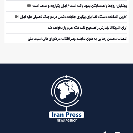
پزشکیان: روابط با همسایگان بهبود یافته است / ایران یکپارچه و متحد است
آخرین اقدامات دستگاه قضا برای پیگیری جنایات دشمن در دو جنگ تحمیلی علیه ایران
ایران: آمریکا تا رفتارش را تصحیح نکند تنگه هرمز باز نخواهد شد
انتصاب محسن رضایی به عنوان نماینده رهبر انقلاب در شورای عالی امنیت ملی