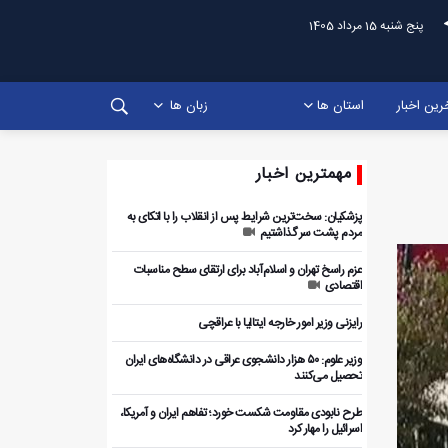
پنج شنبه 15 مرداد 1405
رین اخبار
استان ها
زبان ها
مهمترین اخبار
پزشکیان: سخت‌ترین شرایط پس از انقلاب را با اتکای به
مردم پشت سر گذاشتیم
عزم راسخ تهران و اسلام‌آباد برای ارتقای سطح مناسبات
اقتصادی
رایزنی وزیر امور خارجه ایتالیا با عراقچی
وزیر علوم: ۵۰ هزار دانشجوی عراقی در دانشگاه‌های ایران
تحصیل می‌کنند
طرح نابودی مقاومت شکست خورد؛ تفاهم ایران و آمریکا،
اسرائیل را مهار کرد