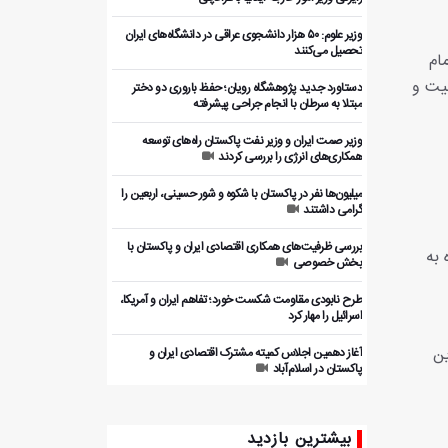
وزیر علوم: ۵۰ هزار دانشجوی عراقی در دانشگاه‌های ایران
تحصیل می‌کنند
ام
بیت و
دستاورد جدید پژوهشگاه رویان؛ حفظ باروری دو دختر
مبتلا به سرطان با انجام جراحی پیشرفته
وزیر صمت ایران و وزیر نفت پاکستان راه‌های توسعه
همکاری‌های انرژی را بررسی کردند
میلیون‌ها نفر در پاکستان با شکوه و شور حسینی، اربعین را
گرامی داشتند
بررسی ظرفیت‌های همکاری اقتصادی ایران و پاکستان با
 به
بخش خصوصی
طرح نابودی مقاومت شکست خورد؛ تفاهم ایران و آمریکا،
اسرائیل را مهار کرد
ین
آغاز دهمین اجلاس کمیته مشترک اقتصادی ایران و
پاکستان در اسلام‌آباد
شور اربعین در پایتخت پاکستان؛ عزاداری ده ها هزار نفر در
اسلام‌آباد در اربعین حسینی
بیشترین بازدید