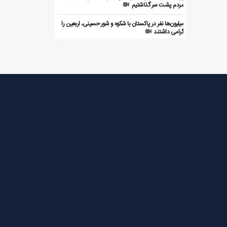
ارمنستان (ناواسارد)
مردم پشت سر گذاشتیم
نمایش اقتدار در مسیر اربعین
میلیون‌ها نفر در پاکستان با شکوه و شور حسینی، اربعین را
گرامی داشتند
حماس آماده مرحله دوم آتش بس می‌شود
بیانیه سپاه پاسداران درباره حوادث اخیر در تنگه هرمز
انفجار در معدن زغال سنگ پاکستان با 34 کشته
وقتی یک پدر شکست؛ بازگشت عقابی که آسمان ایران را
به ارث گذاشت
هدف قرار گرفتن مراکز راهبردی ارتش آمریکا در پایگاه
احمدالجابر کویت
رونمایی از جدیدترین ترندهای مبلمان ایران در نمایشگاه
بین‌المللی تهران
رهبر انصارالله یمن: حملات آمریکا و عربستان به عراق
خیانت‌آمیز و ظالمانه است
مهاجرانی: ملت ایران مستحکم و خردمند از این بزنگاه
تاریخی عبور خواهد کرد