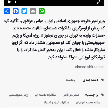
Share
Facebook
Twitter
Email
WhatsApp
وزیر امور خارجه جمهوری اسلامی ایران، عباس عراقچی، تأکید کرد
که پیش از ازسرگیری مذاکرات هسته‌ای، ایالات متحده باید
خسارات وارده به تهران در جریان تجاوز ۱۲ روزه آمریکا و رژیم
صهیونیستی را جبران کند. او همچنین هشدار داد که اگر اروپا
سازوکار ماشه را فعال کند، ایران به‌طور کامل مذاکرات را با
تروئیکای اروپایی متوقف خواهد کرد.
ahmad shirzadian
دسته بندی:
پادکست
بر چسب:
عباس عراقچی
مذاکرات هسته ای
رژیم صهیونیستی
برنامه هسته ای ایران
مذاکرات ایران و آمریکا