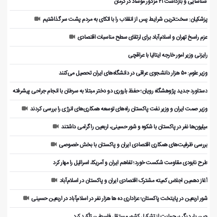
️ شناسایی و بازداشت ۲۱ مزدور موساد در کرمان
پزشکیان: سخت‌ترین شرایط پس از انقلاب را با اتکای به مردم پشت سر گذاشتیم
عزم راسخ تهران و اسلام‌آباد برای ارتقای سطح مناسبات اقتصادی
رایزنی وزیر امور خارجه ایتالیا با عراقچی
وزیر علوم: ۵۰ هزار دانشجوی عراقی در دانشگاه‌های ایران تحصیل می‌کنند
دستاورد جدید پژوهشگاه رویان؛ حفظ باروری دو دختر مبتلا به سرطان با انجام جراحی پیشرفته
وزیر صمت ایران و وزیر نفت پاکستان راه‌های توسعه همکاری‌های انرژی را بررسی کردند
میلیون‌ها نفر در پاکستان با شکوه و شور حسینی، اربعین را گرامی داشتند
بررسی ظرفیت‌های همکاری اقتصادی ایران و پاکستان با بخش خصوصی
طرح نابودی مقاومت شکست خورد؛ تفاهم ایران و آمریکا، اسرائیل را مهار کرد
آغاز دهمین اجلاس کمیته مشترک اقتصادی ایران و پاکستان در اسلام‌آباد
شور اربعین در پایتخت پاکستان؛ عزاداری ده ها هزار نفر در اسلام‌آباد در اربعین حسینی
چین بار دیگر بر حمایت از تشکیل کشور مستقل فلسطین تأکید کرد