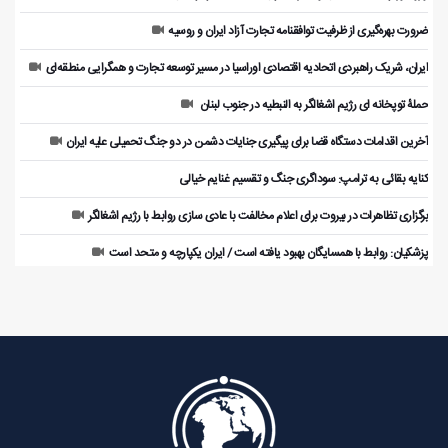
ضرورت بهره‌گیری از ظرفیت توافقنامه تجارت آزاد ایران و روسیه
ایران، شریک راهبردی اتحادیه اقتصادی اوراسیا در مسیر توسعه تجارت و همگرایی منطقه‌ای
حملۀ توپخانه ای رژیم اشغالگر به النبطیه در جنوب لبنان
آخرین اقدامات دستگاه قضا برای پیگیری جنایات دشمن در دو جنگ تحمیلی علیه ایران
کنایه بقائی به ترامپ: سوداگری جنگ و تقسیم غنایم خیالی
برگزاری تظاهرات در بیروت برای اعلام مخالفت با عادی سازی روابط با رژیم اشغالگر
پزشکیان: روابط با همسایگان بهبود یافته است / ایران یکپارچه و متحد است