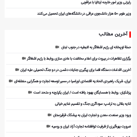
رایزنی وزیر امور خارجه ایتالیا با عراقچی
وزیر علوم: ۵۰ هزار دانشجوی عراقی در دانشگاه‌های ایران تحصیل می‌کنند
آخرین مطالب
حملۀ توپخانه ای رژیم اشغالگر به النبطیه در جنوب لبنان
برگزاری تظاهرات در بیروت برای اعلام مخالفت با عادی سازی روابط با رژیم اشغالگر
آخرین اقدامات دستگاه قضا برای پیگیری جنایات دشمن در دو جنگ تحمیلی علیه ایران
ایران، شریک راهبردی اتحادیه اقتصادی اوراسیا در مسیر توسعه تجارت و همگرایی منطقه‌ای
پزشکیان: روابط با همسایگان بهبود یافته است / ایران یکپارچه و متحد است
کنایه بقائی به ترامپ: سوداگری جنگ و تقسیم غنایم خیالی
ورود وزیر صنعت، معدن و تجارت ایران به بیشکک قرقیزستان
ضرورت بهره‌گیری از ظرفیت توافقنامه تجارت آزاد ایران و روسیه