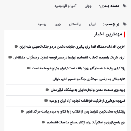
دسته بندی:
جهان
آسیا و اقیانوسیه
بر چسب:
ایران
پاکستان
چین
روسیه
مهمترین اخبار
آخرین اقدامات دستگاه قضا برای پیگیری جنایات دشمن در دو جنگ تحمیلی علیه ایران
ایران، شریک راهبردی اتحادیه اقتصادی اوراسیا در مسیر توسعه تجارت و همگرایی منطقه‌ای
پزشکیان: روابط با همسایگان بهبود یافته است / ایران یکپارچه و متحد است
کنایه بقائی به ترامپ: سوداگری جنگ و تقسیم غنایم خیالی
ورود وزیر صنعت، معدن و تجارت ایران به بیشکک قرقیزستان
ضرورت بهره‌گیری از ظرفیت توافقنامه تجارت آزاد ایران و روسیه
پزشکیان: سخت‌ترین شرایط پس از انقلاب را با اتکای به مردم پشت سر گذاشتیم
عزم راسخ تهران و اسلام‌آباد برای ارتقای سطح مناسبات اقتصادی