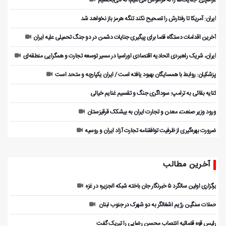
عراقچی: جنایت‌ها را نه فراموش می‌کنیم، نه می‌بخشیم
ایران: آمریکا تا رفتارش را تصحیح نکند تنگه هرمز باز نخواهد شد
آخرین اقدامات دستگاه قضا برای پیگیری جنایات دشمن در دو جنگ تحمیلی علیه ایران
ایران، شریک راهبردی اتحادیه اقتصادی اوراسیا در مسیر توسعه تجارت و همگرایی منطقه‌ای
پزشکیان: روابط با همسایگان بهبود یافته است / ایران یکپارچه و متحد است
کنایه بقائی به ترامپ: سوداگری جنگ و تقسیم غنایم خیالی
ورود وزیر صنعت، معدن و تجارت ایران به بیشکک قرقیزستان
ضرورت بهره‌گیری از ظرفیت توافقنامه تجارت آزاد ایران و روسیه
آخرین مطالب
برگزاری اولین سالگرد ۵ خبرنگار جان باخته شبکه الجزیره در غزه
حملات سنگین رژیم اشغالگر به دو شهرک در جنوب لبنان
رئیس قوه قضائیه انتصاب محسن رضایی را تبریک گفت