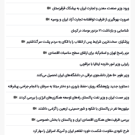
ورود وزیر صنعت، معدن و تجارت ایران به بیشکک قرقیزستان
ضرورت بهره‌گیری از ظرفیت توافقنامه تجارت آزاد ایران و روسیه
️ شناسایی و بازداشت ۲۱ مزدور موساد در کرمان
پزشکیان: سخت‌ترین شرایط پس از انقلاب را با اتکای به مردم پشت سر گذاشتیم
عزم راسخ تهران و اسلام‌آباد برای ارتقای سطح مناسبات اقتصادی
رایزنی وزیر امور خارجه ایتالیا با عراقچی
وزیر علوم: ۵۰ هزار دانشجوی عراقی در دانشگاه‌های ایران تحصیل می‌کنند
دستاورد جدید پژوهشگاه رویان؛ حفظ باروری دو دختر مبتلا به سرطان با انجام جراحی پیشرفته
وزیر صمت ایران و وزیر نفت پاکستان راه‌های توسعه همکاری‌های انرژی را بررسی کردند
میلیون‌ها نفر در پاکستان با شکوه و شور حسینی، اربعین را گرامی داشتند
بررسی ظرفیت‌های همکاری اقتصادی ایران و پاکستان با بخش خصوصی
طرح نابودی مقاومت شکست خورد؛ تفاهم ایران و آمریکا، اسرائیل را مهار کرد