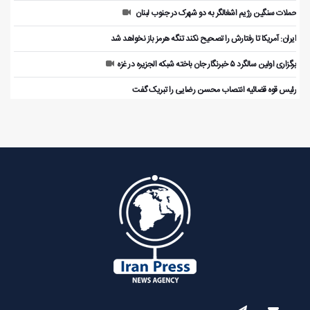
حملات سنگین رژیم اشغالگر به دو شهرک در جنوب لبنان
ایران: آمریکا تا رفتارش را تصحیح نکند تنگه هرمز باز نخواهد شد
برگزاری اولین سالگرد ۵ خبرنگار جان باخته شبکه الجزیره در غزه
رئیس قوه قضائیه انتصاب محسن رضایی را تبریک گفت