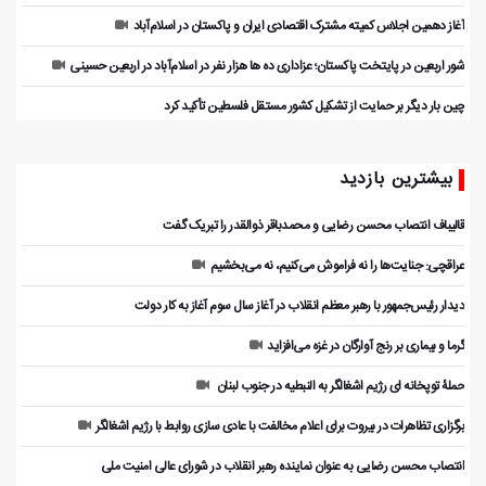
آغاز دهمین اجلاس کمیته مشترک اقتصادی ایران و پاکستان در اسلام‌آباد
شور اربعین در پایتخت پاکستان؛ عزاداری ده ها هزار نفر در اسلام‌آباد در اربعین حسینی
چین بار دیگر بر حمایت از تشکیل کشور مستقل فلسطین تأکید کرد
بیشترین بازدید
قالیباف انتصاب محسن رضایی و محمدباقر ذوالقدر را تبریک گفت
عراقچی: جنایت‌ها را نه فراموش می‌کنیم، نه می‌بخشیم
دیدار رئیس‌جمهور با رهبر معظم انقلاب در آغاز سال سوم آغاز به کار دولت
گرما و بیماری بر رنج آوارگان در غزه می‌افزاید
حملۀ توپخانه ای رژیم اشغالگر به النبطیه در جنوب لبنان
برگزاری تظاهرات در بیروت برای اعلام مخالفت با عادی سازی روابط با رژیم اشغالگر
انتصاب محسن رضایی به عنوان نماینده رهبر انقلاب در شورای عالی امنیت ملی