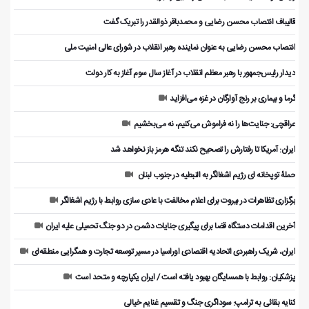
قالیباف انتصاب محسن رضایی و محمدباقر ذوالقدر را تبریک گفت
انتصاب محسن رضایی به عنوان نماینده رهبر انقلاب در شورای عالی امنیت ملی
دیدار رئیس‌جمهور با رهبر معظم انقلاب در آغاز سال سوم آغاز به کار دولت
گرما و بیماری بر رنج آوارگان در غزه می‌افزاید
عراقچی: جنایت‌ها را نه فراموش می‌کنیم، نه می‌بخشیم
ایران: آمریکا تا رفتارش را تصحیح نکند تنگه هرمز باز نخواهد شد
حملۀ توپخانه ای رژیم اشغالگر به النبطیه در جنوب لبنان
برگزاری تظاهرات در بیروت برای اعلام مخالفت با عادی سازی روابط با رژیم اشغالگر
آخرین اقدامات دستگاه قضا برای پیگیری جنایات دشمن در دو جنگ تحمیلی علیه ایران
ایران، شریک راهبردی اتحادیه اقتصادی اوراسیا در مسیر توسعه تجارت و همگرایی منطقه‌ای
پزشکیان: روابط با همسایگان بهبود یافته است / ایران یکپارچه و متحد است
کنایه بقائی به ترامپ: سوداگری جنگ و تقسیم غنایم خیالی