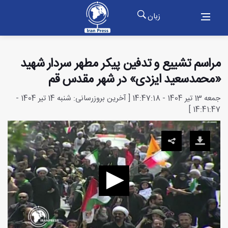
زبان
مراسم تشییع و تدفین پیکر مطهر سردار شهید
«محمدسعید ایزدی» در شهر مقدس قم
جمعه 13 تیر 1404 - 14:47:18 [ آخرین بروزرسانی: شنبه 14 تیر 1404 -
14:41:47 ]