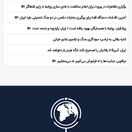
برگزاری تظاهرات در بیروت برای اعلام مخالفت با عادی سازی روابط با رژیم اشغالگر
آخرین اقدامات دستگاه قضا برای پیگیری جنایات دشمن در دو جنگ تحمیلی علیه ایران
پزشکیان: روابط با همسایگان بهبود یافته است / ایران یکپارچه و متحد است
کنایه بقائی به ترامپ: سوداگری جنگ و تقسیم غنایم خیالی
ایران: آمریکا تا رفتارش را تصحیح نکند تنگه هرمز باز نخواهد شد
عراقچی: جنایت‌ها را نه فراموش می‌کنیم، نه می‌بخشیم