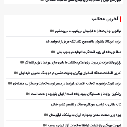
عزم راسخ تهران و اسلام‌آباد برای ارتقای سطح مناسبات اقتصادی
آخرین مطالب
عراقچی: جنایت‌ها را نه فراموش می‌کنیم، نه می‌بخشیم
ایران: آمریکا تا رفتارش را تصحیح نکند تنگه هرمز باز نخواهد شد
حملۀ توپخانه ای رژیم اشغالگر به النبطیه در جنوب لبنان
برگزاری تظاهرات در بیروت برای اعلام مخالفت با عادی سازی روابط با رژیم اشغالگر
آخرین اقدامات دستگاه قضا برای پیگیری جنایات دشمن در دو جنگ تحمیلی علیه ایران
ایران، شریک راهبردی اتحادیه اقتصادی اوراسیا در مسیر توسعه تجارت و همگرایی منطقه‌ای
پزشکیان: روابط با همسایگان بهبود یافته است / ایران یکپارچه و متحد است
کنایه بقائی به ترامپ: سوداگری جنگ و تقسیم غنایم خیالی
ورود وزیر صنعت، معدن و تجارت ایران به بیشکک قرقیزستان
ضرورت بهره‌گیری از ظرفیت توافقنامه تجارت آزاد ایران و روسیه