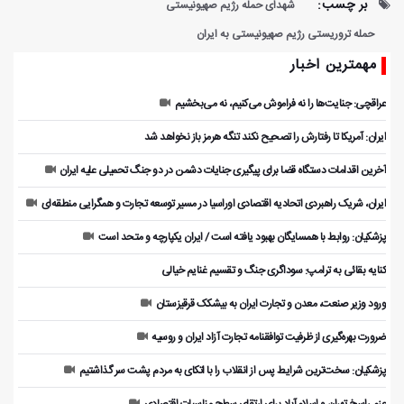
بر چسب:
شهدای حمله رژیم صهیونیستی
حمله تروریستی رژیم صهیونیستی به ایران
مهمترین اخبار
عراقچی: جنایت‌ها را نه فراموش می‌کنیم، نه می‌بخشیم
ایران: آمریکا تا رفتارش را تصحیح نکند تنگه هرمز باز نخواهد شد
آخرین اقدامات دستگاه قضا برای پیگیری جنایات دشمن در دو جنگ تحمیلی علیه ایران
ایران، شریک راهبردی اتحادیه اقتصادی اوراسیا در مسیر توسعه تجارت و همگرایی منطقه‌ای
پزشکیان: روابط با همسایگان بهبود یافته است / ایران یکپارچه و متحد است
کنایه بقائی به ترامپ: سوداگری جنگ و تقسیم غنایم خیالی
ورود وزیر صنعت، معدن و تجارت ایران به بیشکک قرقیزستان
ضرورت بهره‌گیری از ظرفیت توافقنامه تجارت آزاد ایران و روسیه
پزشکیان: سخت‌ترین شرایط پس از انقلاب را با اتکای به مردم پشت سر گذاشتیم