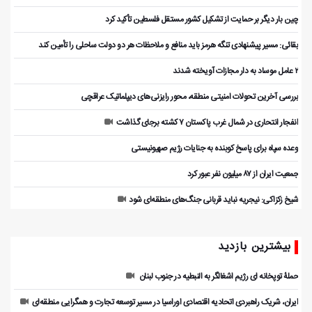
چین بار دیگر بر حمایت از تشکیل کشور مستقل فلسطین تأکید کرد
بقائی: مسیر پیشنهادی تنگه هرمز باید منافع و ملاحظات هر دو دولت ساحلی را تأمین کند
۲ عامل موساد به دار مجازات آویخته شدند
بررسی آخرین تحولات امنیتی منطقه، محور رایزنی‌های دیپلماتیک عراقچی
انفجار انتحاری در شمال غرب پاکستان ۷ کشته برجای گذاشت
وعده سپاه برای پاسخ کوبنده به جنایات رژیم صهیونیستی
جمعیت ایران از ۸۷ میلیون نفر عبور کرد
شیخ زکزاکی: نیجریه نباید قربانی جنگ‌های منطقه‌ای شود
بیشترین بازدید
حملۀ توپخانه ای رژیم اشغالگر به النبطیه در جنوب لبنان
ایران، شریک راهبردی اتحادیه اقتصادی اوراسیا در مسیر توسعه تجارت و همگرایی منطقه‌ای