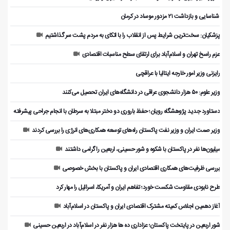
️ شناسایی و بازداشت ۲۱ مزدور موساد در کرمان
پزشکیان: سخت‌ترین شرایط پس از انقلاب را با اتکای به مردم پشت سر گذاشتیم
عزم راسخ تهران و اسلام‌آباد برای ارتقای سطح مناسبات اقتصادی
رایزنی وزیر امور خارجه ایتالیا با عراقچی
وزیر علوم: ۵۰ هزار دانشجوی عراقی در دانشگاه‌های ایران تحصیل می‌کنند
دستاورد جدید پژوهشگاه رویان؛ حفظ باروری دو دختر مبتلا به سرطان با انجام جراحی پیشرفته
وزیر صمت ایران و وزیر نفت پاکستان راه‌های توسعه همکاری‌های انرژی را بررسی کردند
میلیون‌ها نفر در پاکستان با شکوه و شور حسینی، اربعین را گرامی داشتند
بررسی ظرفیت‌های همکاری اقتصادی ایران و پاکستان با بخش خصوصی
طرح نابودی مقاومت شکست خورد؛ تفاهم ایران و آمریکا، اسرائیل را مهار کرد
آغاز دهمین اجلاس کمیته مشترک اقتصادی ایران و پاکستان در اسلام‌آباد
شور اربعین در پایتخت پاکستان؛ عزاداری ده ها هزار نفر در اسلام‌آباد در اربعین حسینی