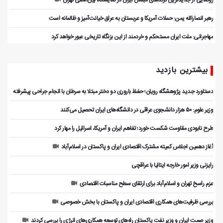
رونمایی از جدیدترین ترندهای مبلمان ایران در نمایشگاه بین‌المللی تهران
رهبر انصارالله یمن: حملات آمریکا و عربستان به عراق خیانت‌آمیز و ظالمانه است
مهاجرانی: ملت ایران مستحکم و خردمند از این بزنگاه تاریخی عبور خواهد کرد
بیشترین بازدید
دستاورد جدید پژوهشگاه رویان؛ حفظ باروری دو دختر مبتلا به سرطان با انجام جراحی پیشرفته
وزیر علوم: ۵۰ هزار دانشجوی عراقی در دانشگاه‌های ایران تحصیل می‌کنند
طرح نابودی مقاومت شکست خورد؛ تفاهم ایران و آمریکا، اسرائیل را مهار کرد
آغاز دهمین اجلاس کمیته مشترک اقتصادی ایران و پاکستان در اسلام‌آباد
رایزنی وزیر امور خارجه ایتالیا با عراقچی
عزم راسخ تهران و اسلام‌آباد برای ارتقای سطح مناسبات اقتصادی
بررسی ظرفیت‌های همکاری اقتصادی ایران و پاکستان با بخش خصوصی
وزیر صمت ایران و وزیر نفت پاکستان راه‌های توسعه همکاری‌های انرژی را بررسی کردند