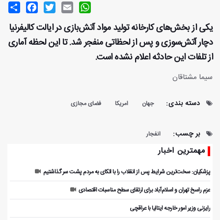
Share
Facebook
Twitter
Email
WhatsApp
یکی از بخش‌های کارخانه تولید مواد آتش‌بازی در ایالت کالیفرنیا
دچار آتش‌سوزی و پس از لحظاتی منفجر شد. تا این لحظه آماری
از تلفات این حادثه اعلام نشده است.
سیما مشتاقان
دسته بندی:
جهان
امریکا
فضای مجازی
بر چسب:
انفجار
مهمترین اخبار
پزشکیان: سخت‌ترین شرایط پس از انقلاب را با اتکای به مردم پشت سر گذاشتیم
عزم راسخ تهران و اسلام‌آباد برای ارتقای سطح مناسبات اقتصادی
رایزنی وزیر امور خارجه ایتالیا با عراقچی