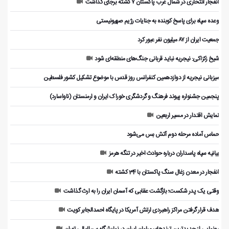
انفجار انتحاری در شمال غرب پاکستان ۷ کشته برجای گذاشت
وعده سپاه برای پاسخ کوبنده به جنایات رژیم صهیونیستی
جمعیت ایران از ۸۷ میلیون نفر عبور کرد
شیخ زکزاکی: نیجریه نباید قربانی جنگ‌های منطقه‌ای شود
میزبانی نیجریه از دوازدهمین کنفرانس روز قدس با موضوع تشکیل کشور فلسطین
پنجمین جشنواره پیوند فرهنگ و گردشگر‌ی خوراک ایران و ارمنستان (ناواسارد)
نمایش اقتدار در مسیر اربعین
حماس آماده مرحله دوم آتش بس می‌شود
بیانیه سپاه پاسداران درباره حوادث اخیر در تنگه هرمز
انفجار در معدن زغال سنگ پاکستان با 34 کشته
وقتی یک پدر شکست؛ بازگشت عقابی که آسمان ایران را به ارث گذاشت
هدف قرار گرفتن مراکز راهبردی ارتش آمریکا در پایگاه احمدالجابر کویت