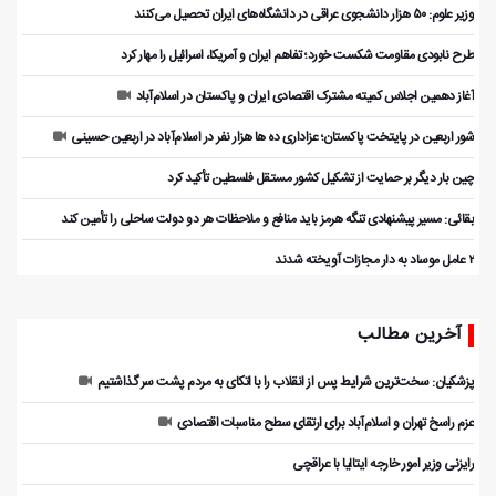
وزیر علوم: ۵۰ هزار دانشجوی عراقی در دانشگاه‌های ایران تحصیل می‌کنند
طرح نابودی مقاومت شکست خورد؛ تفاهم ایران و آمریکا، اسرائیل را مهار کرد
آغاز دهمین اجلاس کمیته مشترک اقتصادی ایران و پاکستان در اسلام‌آباد
شور اربعین در پایتخت پاکستان؛ عزاداری ده ها هزار نفر در اسلام‌آباد در اربعین حسینی
چین بار دیگر بر حمایت از تشکیل کشور مستقل فلسطین تأکید کرد
بقائی: مسیر پیشنهادی تنگه هرمز باید منافع و ملاحظات هر دو دولت ساحلی را تأمین کند
۲ عامل موساد به دار مجازات آویخته شدند
آخرین مطالب
پزشکیان: سخت‌ترین شرایط پس از انقلاب را با اتکای به مردم پشت سر گذاشتیم
عزم راسخ تهران و اسلام‌آباد برای ارتقای سطح مناسبات اقتصادی
رایزنی وزیر امور خارجه ایتالیا با عراقچی