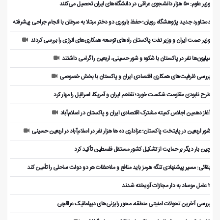
وزیر علوم: ۵۰ هزار دانشجوی عراقی در دانشگاه‌های ایران تحصیل می‌کنند
دستاورد جدید پژوهشگاه رویان؛ حفظ باروری دو دختر مبتلا به سرطان با انجام جراحی پیشرفته
وزیر صمت ایران و وزیر نفت پاکستان راه‌های توسعه همکاری‌های انرژی را بررسی کردند
میلیون‌ها نفر در پاکستان با شکوه و شور حسینی، اربعین را گرامی داشتند
بررسی ظرفیت‌های همکاری اقتصادی ایران و پاکستان با بخش خصوصی
طرح نابودی مقاومت شکست خورد؛ تفاهم ایران و آمریکا، اسرائیل را مهار کرد
آغاز دهمین اجلاس کمیته مشترک اقتصادی ایران و پاکستان در اسلام‌آباد
شور اربعین در پایتخت پاکستان؛ عزاداری ده ها هزار نفر در اسلام‌آباد در اربعین حسینی
چین بار دیگر بر حمایت از تشکیل کشور مستقل فلسطین تأکید کرد
بقائی: مسیر پیشنهادی تنگه هرمز باید منافع و ملاحظات هر دو دولت ساحلی را تأمین کند
۲ عامل موساد به دار مجازات آویخته شدند
بررسی آخرین تحولات امنیتی منطقه، محور رایزنی‌های دیپلماتیک عراقچی