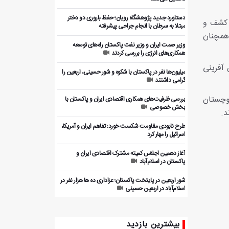
دستاورد جدید پژوهشگاه رویان؛ حفظ باروری دو دختر
د کشف و
مبتلا به سرطان با انجام جراحی پیشرفته
همچنان
وزیر صمت ایران و وزیر نفت پاکستان راه‌های توسعه
همکاری‌های انرژی را بررسی کردند
 آفرینی
میلیون‌ها نفر در پاکستان با شکوه و شور حسینی، اربعین را
گرامی داشتند
وچستان
بررسی ظرفیت‌های همکاری اقتصادی ایران و پاکستان با
بخش خصوصی
طرح نابودی مقاومت شکست خورد؛ تفاهم ایران و آمریکا،
اسرائیل را مهار کرد
آغاز دهمین اجلاس کمیته مشترک اقتصادی ایران و
پاکستان در اسلام‌آباد
شور اربعین در پایتخت پاکستان؛ عزاداری ده ها هزار نفر در
اسلام‌آباد در اربعین حسینی
چین بار دیگر بر حمایت از تشکیل کشور مستقل فلسطین
تأکید کرد
بیشترین بازدید