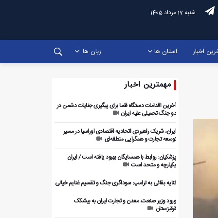
شنبه 17 مرداد 1405
رین اخبار
استان ها
زبان ها
مهمترین اخبار
آخرین اقدامات دستگاه قضا برای پیگیری جنایات دشمن در
دو جنگ تحمیلی علیه ایران
ایران، شریک راهبردی اتحادیه اقتصادی اوراسیا در مسیر
توسعه تجارت و همگرایی منطقه‌ای
پزشکیان: روابط با همسایگان بهبود یافته است / ایران
یکپارچه و متحد است
کنایه بقائی به ترامپ: سوداگری جنگ و تقسیم غنایم خیالی
ورود وزیر صنعت، معدن و تجارت ایران به بیشکک
قرقیزستان