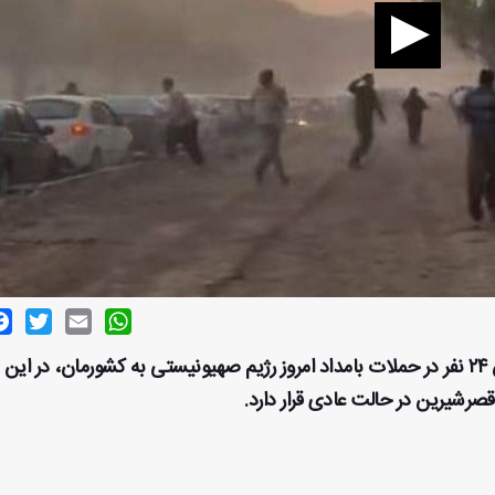
ok
witter
Email
WhatsApp
فرماندار قصرشیرین از شهادت یک نفر و مجروح شدن ۲۴ نفر در حملات بامداد امروز رژیم صهیونیستی به کشورمان، در این
صرشیرین در حالت عادی قرار دارد.