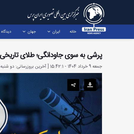
خانه
ایران
جهان
دیدگاه
پرشی به سوی جاودانگی؛ طلای تاریخی ری
جمعه 9 خرداد 1404 - 15:42:1 [ آخرین بروزرسانی: دو شنبه 16 تیر 1404 - 11:49:41 ]