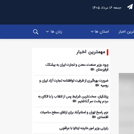
جمعه 16 مرداد 1405
رین اخبار
استان ها
زبان ها
مهمترین اخبار
ورود وزیر صنعت، معدن و تجارت ایران به بیشکک
قرقیزستان
ضرورت بهره‌گیری از ظرفیت توافقنامه تجارت آزاد ایران و
روسیه
پزشکیان: سخت‌ترین شرایط پس از انقلاب را با اتکای به
مردم پشت سر گذاشتیم
عزم راسخ تهران و اسلام‌آباد برای ارتقای سطح مناسبات
اقتصادی
رایزنی وزیر امور خارجه ایتالیا با عراقچی