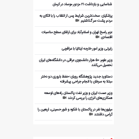
️ شناسایی و بازداشت ۲۱ مزدور موساد در کرمان
پزشکیان: سخت‌ترین شرایط پس از انقلاب را با اتکای به
مردم پشت سر گذاشتیم
عزم راسخ تهران و اسلام‌آباد برای ارتقای سطح مناسبات
اقتصادی
رایزنی وزیر امور خارجه ایتالیا با عراقچی
وزیر علوم: ۵۰ هزار دانشجوی عراقی در دانشگاه‌های ایران
تحصیل می‌کنند
دستاورد جدید پژوهشگاه رویان؛ حفظ باروری دو دختر
مبتلا به سرطان با انجام جراحی پیشرفته
وزیر صمت ایران و وزیر نفت پاکستان راه‌های توسعه
همکاری‌های انرژی را بررسی کردند
میلیون‌ها نفر در پاکستان با شکوه و شور حسینی، اربعین را
گرامی داشتند
بررسی ظرفیت‌های همکاری اقتصادی ایران و پاکستان با
بخش خصوصی