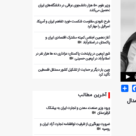
وزیر علوم: ۵۰ هزار دانشجوی عراقی در دانشگاه‌های ایران
تحصیل می‌کنند
طرح نابودی مقاومت شکست خورد؛ تفاهم ایران و آمریکا،
اسرائیل را مهار کرد
آغاز دهمین اجلاس کمیته مشترک اقتصادی ایران و
پاکستان در اسلام‌آباد
شور اربعین در پایتخت پاکستان؛ عزاداری ده ها هزار نفر در
اسلام‌آباد در اربعین حسینی
چین بار دیگر بر حمایت از تشکیل کشور مستقل فلسطین
تأکید کرد
Share
Facebo
T
آخرین مطالب
خستین مدال
ورود وزیر صنعت، معدن و تجارت ایران به بیشکک
قرقیزستان
ضرورت بهره‌گیری از ظرفیت توافقنامه تجارت آزاد ایران و
روسیه