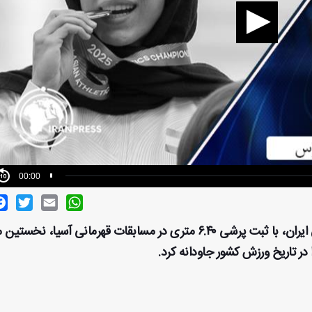
00:00
ok
witter
Email
WhatsApp
ریحانه مبینی، دختر ورزشکار و دانشجوی دندانپزشکی ایران، با ثبت پرشی ۶.۴۰ متری در مسابقات قهرمانی آسیا، ن
در تاریخ ورزش کشور جاودانه کرد.