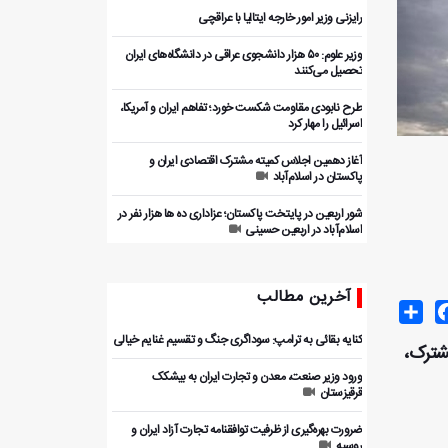
رایزنی وزیر امور خارجه ایتالیا با عراقچی
وزیر علوم: ۵۰ هزار دانشجوی عراقی در دانشگاه‌های ایران
تحصیل می‌کنند
طرح نابودی مقاومت شکست خورد؛ تفاهم ایران و آمریکا،
اسرائیل را مهار کرد
آغاز دهمین اجلاس کمیته مشترک اقتصادی ایران و
پاکستان در اسلام‌آباد
شور اربعین در پایتخت پاکستان؛ عزاداری ده ها هزار نفر در
اسلام‌آباد در اربعین حسینی
آخرین مطالب
Share
Facebo
T
کنایه بقائی به ترامپ: سوداگری جنگ و تقسیم غنایم خیالی
مشترک،
ورود وزیر صنعت، معدن و تجارت ایران به بیشکک
قرقیزستان
ضرورت بهره‌گیری از ظرفیت توافقنامه تجارت آزاد ایران و
روسیه