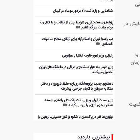
قی
️ شناسایی و بازداشت ۲۱ مزدور موساد در کرمان
پزشکیان: سخت‌ترین شرایط پس از انقلاب را با اتکای به
هایش در
مردم پشت سر گذاشتیم
عزم راسخ تهران و اسلام‌آباد برای ارتقای سطح مناسبات
اقتصادی
به
رایزنی وزیر امور خارجه ایتالیا با عراقچی
زمان
وزیر علوم: ۵۰ هزار دانشجوی عراقی در دانشگاه‌های ایران
تحصیل می‌کنند
دستاورد جدید پژوهشگاه رویان؛ حفظ باروری دو دختر
مبتلا به سرطان با انجام جراحی پیشرفته
وزیر صمت ایران و وزیر نفت پاکستان راه‌های توسعه
کمیت
همکاری‌های انرژی را بررسی کردند
میلیون‌ها نفر در پاکستان با شکوه و شور حسینی، اربعین را
گرامی داشتند
بررسی ظرفیت‌های همکاری اقتصادی ایران و پاکستان با
بیشترین بازدید
بخش خصوصی