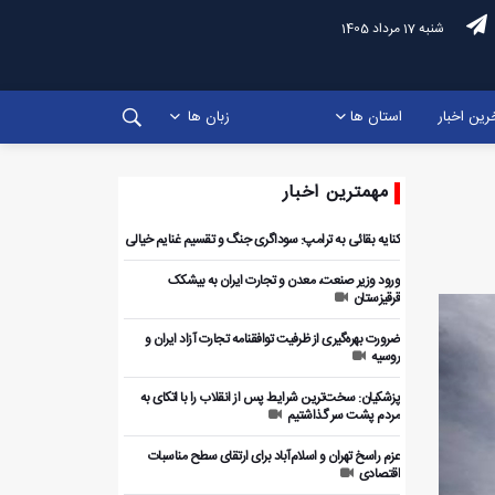
شنبه 17 مرداد 1405
رین اخبار
استان ها
زبان ها
مهمترین اخبار
کنایه بقائی به ترامپ: سوداگری جنگ و تقسیم غنایم خیالی
ورود وزیر صنعت، معدن و تجارت ایران به بیشکک
قرقیزستان
ضرورت بهره‌گیری از ظرفیت توافقنامه تجارت آزاد ایران و
روسیه
پزشکیان: سخت‌ترین شرایط پس از انقلاب را با اتکای به
مردم پشت سر گذاشتیم
عزم راسخ تهران و اسلام‌آباد برای ارتقای سطح مناسبات
اقتصادی