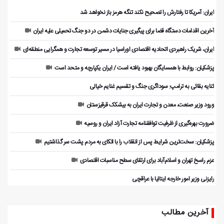
ایران: آمریکا تا رفتارش را تصحیح نکند تنگه هرمز باز نخواهد شد
آخرین اقدامات دستگاه قضا برای پیگیری جنایات دشمن در دو جنگ تحمیلی علیه ایران
ایران، شریک راهبردی اتحادیه اقتصادی اوراسیا در مسیر توسعه تجارت و همگرایی منطقه‌ای
پزشکیان: روابط با همسایگان بهبود یافته است / ایران یکپارچه و متحد است
کنایه بقائی به ترامپ: سوداگری جنگ و تقسیم غنایم خیالی
ورود وزیر صنعت، معدن و تجارت ایران به بیشکک قرقیزستان
ضرورت بهره‌گیری از ظرفیت توافقنامه تجارت آزاد ایران و روسیه
پزشکیان: سخت‌ترین شرایط پس از انقلاب را با اتکای به مردم پشت سر گذاشتیم
عزم راسخ تهران و اسلام‌آباد برای ارتقای سطح مناسبات اقتصادی
رایزنی وزیر امور خارجه ایتالیا با عراقچی
آخرین مطالب