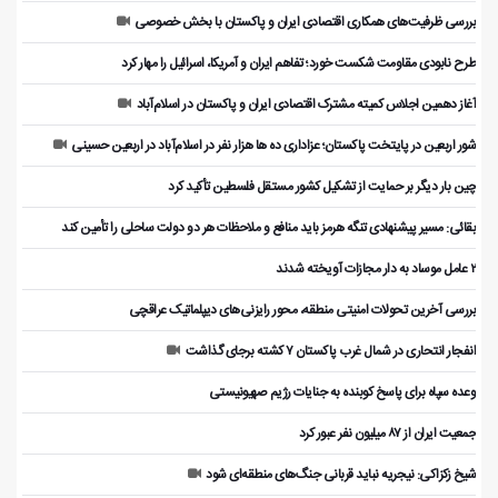
بررسی ظرفیت‌های همکاری اقتصادی ایران و پاکستان با بخش خصوصی
طرح نابودی مقاومت شکست خورد؛ تفاهم ایران و آمریکا، اسرائیل را مهار کرد
آغاز دهمین اجلاس کمیته مشترک اقتصادی ایران و پاکستان در اسلام‌آباد
شور اربعین در پایتخت پاکستان؛ عزاداری ده ها هزار نفر در اسلام‌آباد در اربعین حسینی
چین بار دیگر بر حمایت از تشکیل کشور مستقل فلسطین تأکید کرد
بقائی: مسیر پیشنهادی تنگه هرمز باید منافع و ملاحظات هر دو دولت ساحلی را تأمین کند
۲ عامل موساد به دار مجازات آویخته شدند
بررسی آخرین تحولات امنیتی منطقه، محور رایزنی‌های دیپلماتیک عراقچی
انفجار انتحاری در شمال غرب پاکستان ۷ کشته برجای گذاشت
وعده سپاه برای پاسخ کوبنده به جنایات رژیم صهیونیستی
جمعیت ایران از ۸۷ میلیون نفر عبور کرد
شیخ زکزاکی: نیجریه نباید قربانی جنگ‌های منطقه‌ای شود