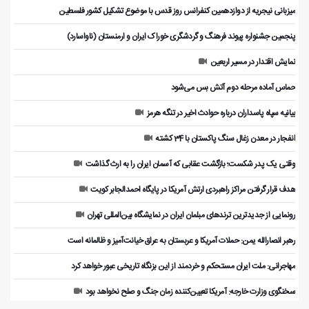
میزبانی نیجریه از دوازدهمین کنفرانس روز قدس با موضوع تشکیل کشور فلسطین
پنجمین جشنواره پیوند فرهنگ و گردشگر‌ی خوراک ایران و ارمنستان (ناواسارد)
نمایش اقتدار در مسیر اربعین
حماس آماده مرحله دوم آتش بس می‌شود
بیانیه سپاه پاسداران درباره حوادث اخیر در تنگه هرمز
انفجار در معدن زغال سنگ پاکستان با 34 کشته
وقتی یک پدر شکست؛ بازگشت عقابی که آسمان ایران را به ارث گذاشت
هدف قرار گرفتن مراکز راهبردی ارتش آمریکا در پایگاه احمدالجابر کویت
رونمایی از جدیدترین ترندهای مبلمان ایران در نمایشگاه بین‌المللی تهران
رهبر انصارالله یمن: حملات آمریکا و عربستان به عراق خیانت‌آمیز و ظالمانه است
مهاجرانی: ملت ایران مستحکم و خردمند از این بزنگاه تاریخی عبور خواهد کرد
سخنگوی وزارت خارجه: آمریکا تعیین‌کننده زمان جنگ و صلح نخواهد بود