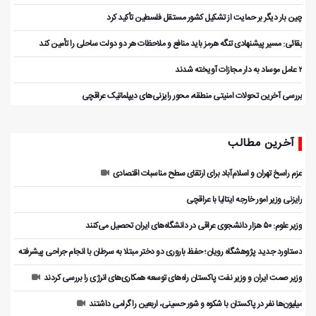
چین بار دیگر بر حمایت از تشکیل کشور مستقل فلسطین تأکید کرد
بقائی: مسیر پیشنهادی تنگه هرمز باید منافع و ملاحظات هر دو دولت ساحلی را تأمین کند
۲ عامل موساد به دار مجازات آویخته شدند
بررسی آخرین تحولات امنیتی منطقه، محور رایزنی‌های دیپلماتیک عراقچی
آخرین مطالب
عزم راسخ تهران و اسلام‌آباد برای ارتقای سطح مناسبات اقتصادی
رایزنی وزیر امور خارجه ایتالیا با عراقچی
وزیر علوم: ۵۰ هزار دانشجوی عراقی در دانشگاه‌های ایران تحصیل می‌کنند
دستاورد جدید پژوهشگاه رویان؛ حفظ باروری دو دختر مبتلا به سرطان با انجام جراحی پیشرفته
وزیر صمت ایران و وزیر نفت پاکستان راه‌های توسعه همکاری‌های انرژی را بررسی کردند
میلیون‌ها نفر در پاکستان با شکوه و شور حسینی، اربعین را گرامی داشتند