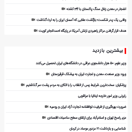
انفجار در معدن زغال سنگ پاکستان با 34 کشته
وقتی یک پدر شکست؛ بازگشت عقابی که آسمان ایران را به ارث گذاشت
هدف قرار گرفتن مراکز راهبردی ارتش آمریکا در پایگاه احمدالجابر کویت
بیشترین بازدید
وزیر علوم: ۵۰ هزار دانشجوی عراقی در دانشگاه‌های ایران تحصیل می‌کنند
ورود وزیر صنعت، معدن و تجارت ایران به بیشکک قرقیزستان
پزشکیان: سخت‌ترین شرایط پس از انقلاب را با اتکای به مردم پشت سر گذاشتیم
رایزنی وزیر امور خارجه ایتالیا با عراقچی
ضرورت بهره‌گیری از ظرفیت توافقنامه تجارت آزاد ایران و روسیه
عزم راسخ تهران و اسلام‌آباد برای ارتقای سطح مناسبات اقتصادی
️ شناسایی و بازداشت ۲۱ مزدور موساد در کرمان