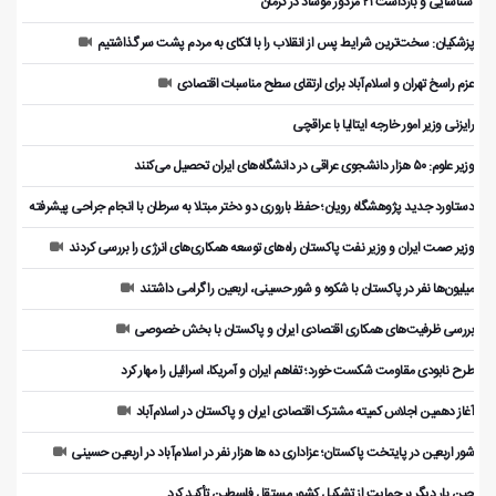
️ شناسایی و بازداشت ۲۱ مزدور موساد در کرمان
پزشکیان: سخت‌ترین شرایط پس از انقلاب را با اتکای به مردم پشت سر گذاشتیم
عزم راسخ تهران و اسلام‌آباد برای ارتقای سطح مناسبات اقتصادی
رایزنی وزیر امور خارجه ایتالیا با عراقچی
وزیر علوم: ۵۰ هزار دانشجوی عراقی در دانشگاه‌های ایران تحصیل می‌کنند
دستاورد جدید پژوهشگاه رویان؛ حفظ باروری دو دختر مبتلا به سرطان با انجام جراحی پیشرفته
وزیر صمت ایران و وزیر نفت پاکستان راه‌های توسعه همکاری‌های انرژی را بررسی کردند
میلیون‌ها نفر در پاکستان با شکوه و شور حسینی، اربعین را گرامی داشتند
بررسی ظرفیت‌های همکاری اقتصادی ایران و پاکستان با بخش خصوصی
طرح نابودی مقاومت شکست خورد؛ تفاهم ایران و آمریکا، اسرائیل را مهار کرد
آغاز دهمین اجلاس کمیته مشترک اقتصادی ایران و پاکستان در اسلام‌آباد
شور اربعین در پایتخت پاکستان؛ عزاداری ده ها هزار نفر در اسلام‌آباد در اربعین حسینی
چین بار دیگر بر حمایت از تشکیل کشور مستقل فلسطین تأکید کرد