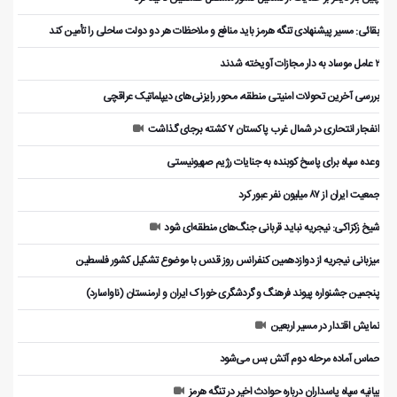
بقائی: مسیر پیشنهادی تنگه هرمز باید منافع و ملاحظات هر دو دولت ساحلی را تأمین کند
۲ عامل موساد به دار مجازات آویخته شدند
بررسی آخرین تحولات امنیتی منطقه، محور رایزنی‌های دیپلماتیک عراقچی
انفجار انتحاری در شمال غرب پاکستان ۷ کشته برجای گذاشت
وعده سپاه برای پاسخ کوبنده به جنایات رژیم صهیونیستی
جمعیت ایران از ۸۷ میلیون نفر عبور کرد
شیخ زکزاکی: نیجریه نباید قربانی جنگ‌های منطقه‌ای شود
میزبانی نیجریه از دوازدهمین کنفرانس روز قدس با موضوع تشکیل کشور فلسطین
پنجمین جشنواره پیوند فرهنگ و گردشگر‌ی خوراک ایران و ارمنستان (ناواسارد)
نمایش اقتدار در مسیر اربعین
حماس آماده مرحله دوم آتش بس می‌شود
بیانیه سپاه پاسداران درباره حوادث اخیر در تنگه هرمز