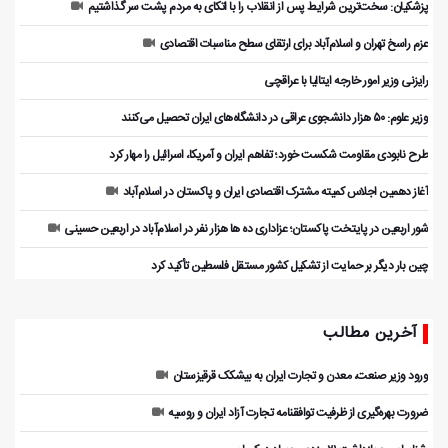
پزشکیان: سخت‌ترین شرایط پس از انقلاب را با اتکای به مردم پشت سر گذاشتیم
عزم راسخ تهران و اسلام‌آباد برای ارتقای سطح مناسبات اقتصادی
رایزنی وزیر امور خارجه ایتالیا با عراقچی
وزیر علوم: ۵۰ هزار دانشجوی عراقی در دانشگاه‌های ایران تحصیل می‌کنند
طرح نابودی مقاومت شکست خورد؛ تفاهم ایران و آمریکا، اسرائیل را مهار کرد
آغاز دهمین اجلاس کمیته مشترک اقتصادی ایران و پاکستان در اسلام‌آباد
شور اربعین در پایتخت پاکستان؛ عزاداری ده ها هزار نفر در اسلام‌آباد در اربعین حسینی
چین بار دیگر بر حمایت از تشکیل کشور مستقل فلسطین تأکید کرد
آخرین مطالب
ورود وزیر صنعت، معدن و تجارت ایران به بیشکک قرقیزستان
ضرورت بهره‌گیری از ظرفیت توافقنامه تجارت آزاد ایران و روسیه