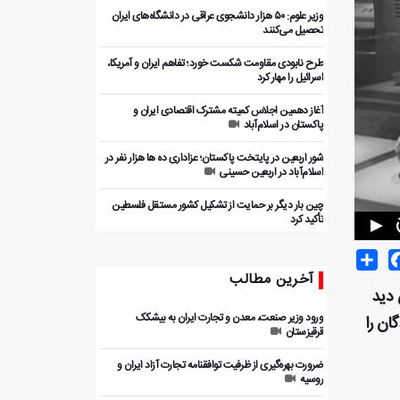
وزیر علوم: ۵۰ هزار دانشجوی عراقی در دانشگاه‌های ایران
تحصیل می‌کنند
طرح نابودی مقاومت شکست خورد؛ تفاهم ایران و آمریکا،
اسرائیل را مهار کرد
آغاز دهمین اجلاس کمیته مشترک اقتصادی ایران و
پاکستان در اسلام‌آباد
شور اربعین در پایتخت پاکستان؛ عزاداری ده ها هزار نفر در
اسلام‌آباد در اربعین حسینی
چین بار دیگر بر حمایت از تشکیل کشور مستقل فلسطین
تأکید کرد
Share
Facebo
T
آخرین مطالب
ر معرض دید
ورود وزیر صنعت، معدن و تجارت ایران به بیشکک
ان را
قرقیزستان
ضرورت بهره‌گیری از ظرفیت توافقنامه تجارت آزاد ایران و
روسیه