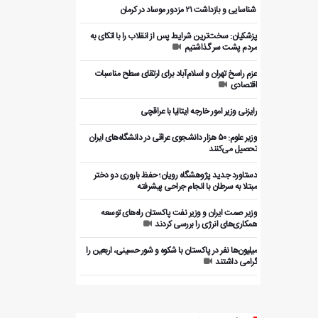
️ شناسایی و بازداشت ۲۱ مزدور موساد در کرمان
پزشکیان: سخت‌ترین شرایط پس از انقلاب را با اتکای به
مردم پشت سر گذاشتیم
عزم راسخ تهران و اسلام‌آباد برای ارتقای سطح مناسبات
اقتصادی
رایزنی وزیر امور خارجه ایتالیا با عراقچی
وزیر علوم: ۵۰ هزار دانشجوی عراقی در دانشگاه‌های ایران
تحصیل می‌کنند
دستاورد جدید پژوهشگاه رویان؛ حفظ باروری دو دختر
مبتلا به سرطان با انجام جراحی پیشرفته
وزیر صمت ایران و وزیر نفت پاکستان راه‌های توسعه
همکاری‌های انرژی را بررسی کردند
میلیون‌ها نفر در پاکستان با شکوه و شور حسینی، اربعین را
گرامی داشتند
بررسی ظرفیت‌های همکاری اقتصادی ایران و پاکستان با
بخش خصوصی