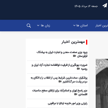
جمعه 16 مرداد 1405
رین اخبار
استان ها
زبان ها
مهمترین اخبار
ورود وزیر صنعت، معدن و تجارت ایران به بیشکک
قرقیزستان
ضرورت بهره‌گیری از ظرفیت توافقنامه تجارت آزاد ایران و
روسیه
پزشکیان: سخت‌ترین شرایط پس از انقلاب را با اتکای به
مردم پشت سر گذاشتیم
عزم راسخ تهران و اسلام‌آباد برای ارتقای سطح مناسبات
اقتصادی
رایزنی وزیر امور خارجه ایتالیا با عراقچی