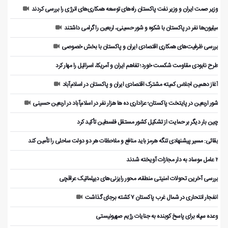
وزیر صمت ایران و وزیر نفت پاکستان راه‌های توسعه همکاری‌های انرژی را بررسی کردند
میلیون‌ها نفر در پاکستان با شکوه و شور حسینی، اربعین را گرامی داشتند
بررسی ظرفیت‌های همکاری اقتصادی ایران و پاکستان با بخش خصوصی
طرح نابودی مقاومت شکست خورد؛ تفاهم ایران و آمریکا، اسرائیل را مهار کرد
آغاز دهمین اجلاس کمیته مشترک اقتصادی ایران و پاکستان در اسلام‌آباد
شور اربعین در پایتخت پاکستان؛ عزاداری ده ها هزار نفر در اسلام‌آباد در اربعین حسینی
چین بار دیگر بر حمایت از تشکیل کشور مستقل فلسطین تأکید کرد
بقائی: مسیر پیشنهادی تنگه هرمز باید منافع و ملاحظات هر دو دولت ساحلی را تأمین کند
۲ عامل موساد به دار مجازات آویخته شدند
بررسی آخرین تحولات امنیتی منطقه، محور رایزنی‌های دیپلماتیک عراقچی
انفجار انتحاری در شمال غرب پاکستان ۷ کشته برجای گذاشت
وعده سپاه برای پاسخ کوبنده به جنایات رژیم صهیونیستی