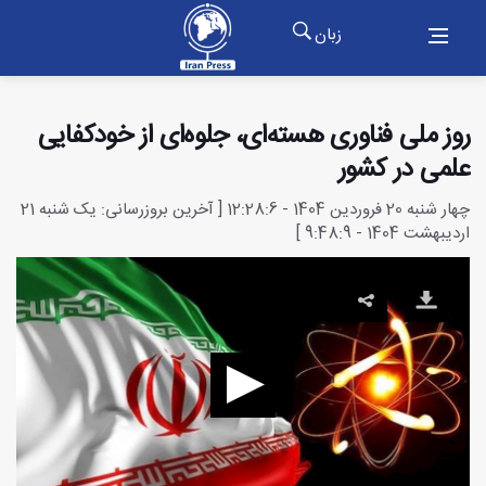
زبان
روز ملی فناوری هسته‌ای، جلوه‌ای از خودکفایی
علمی در کشور
چهار شنبه 20 فروردین 1404 - 12:28:6 [ آخرین بروزرسانی: یک شنبه 21
اردیبهشت 1404 - 9:48:9 ]