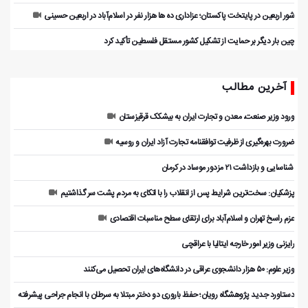
شور اربعین در پایتخت پاکستان؛ عزاداری ده ها هزار نفر در اسلام‌آباد در اربعین حسینی
چین بار دیگر بر حمایت از تشکیل کشور مستقل فلسطین تأکید کرد
آخرین مطالب
ورود وزیر صنعت، معدن و تجارت ایران به بیشکک قرقیزستان
ضرورت بهره‌گیری از ظرفیت توافقنامه تجارت آزاد ایران و روسیه
️ شناسایی و بازداشت ۲۱ مزدور موساد در کرمان
پزشکیان: سخت‌ترین شرایط پس از انقلاب را با اتکای به مردم پشت سر گذاشتیم
عزم راسخ تهران و اسلام‌آباد برای ارتقای سطح مناسبات اقتصادی
رایزنی وزیر امور خارجه ایتالیا با عراقچی
وزیر علوم: ۵۰ هزار دانشجوی عراقی در دانشگاه‌های ایران تحصیل می‌کنند
دستاورد جدید پژوهشگاه رویان؛ حفظ باروری دو دختر مبتلا به سرطان با انجام جراحی پیشرفته