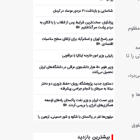
️ شناسایی و بازداشت ۲۱ مزدور موساد در کرمان
پزشکیان: سخت‌ترین شرایط پس از انقلاب را با اتکای به
مظلوم
مردم پشت سر گذاشتیم
عزم راسخ تهران و اسلام‌آباد برای ارتقای سطح مناسبات
اقتصادی
مه
 را تا
رایزنی وزیر امور خارجه ایتالیا با عراقچی
وزیر علوم: ۵۰ هزار دانشجوی عراقی در دانشگاه‌های ایران
تحصیل می‌کنند
‌برد،
دستاورد جدید پژوهشگاه رویان؛ حفظ باروری دو دختر
مبتلا به سرطان با انجام جراحی پیشرفته
ا و
وزیر صمت ایران و وزیر نفت پاکستان راه‌های توسعه
همکاری‌های انرژی را بررسی کردند
میلیون‌ها نفر در پاکستان با شکوه و شور حسینی، اربعین را
گرامی داشتند
قوق
بررسی ظرفیت‌های همکاری اقتصادی ایران و پاکستان با
بیشترین بازدید
بخش خصوصی