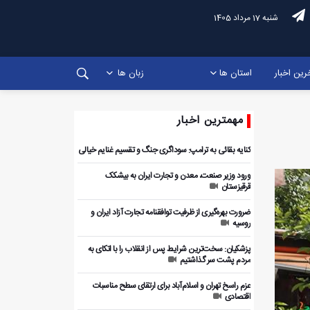
شنبه 17 مرداد 1405
رین اخبار
استان ها
زبان ها
مهمترین اخبار
کنایه بقائی به ترامپ: سوداگری جنگ و تقسیم غنایم خیالی
ورود وزیر صنعت، معدن و تجارت ایران به بیشکک
قرقیزستان
ضرورت بهره‌گیری از ظرفیت توافقنامه تجارت آزاد ایران و
روسیه
پزشکیان: سخت‌ترین شرایط پس از انقلاب را با اتکای به
مردم پشت سر گذاشتیم
عزم راسخ تهران و اسلام‌آباد برای ارتقای سطح مناسبات
اقتصادی