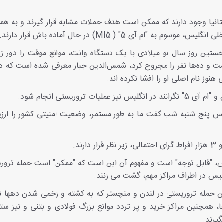
یتانیا وجود دارند که ممکن است هدف حملات مشابه قرار گیرند و به ه
ی 5" ( MI5) در حال آماده باش قرار دارند.
ستین روز سال نو میلادی با یک دستگاه وانت، موانع موقت را دور زد
و اورلئان» شد و دست کم 15 نفر را کشت و ده‌ها نفر را مجروح کرد، شمس‌الدین جبار معرفی شده است 
 هنوز نام اصلی او را افشا نکرده اند.
وریستی انجام شود.
 پنج شنبه شب گفت ما به طور مستمر، وضعیت امنیتی کشور را ارزی
ند.
س، "قابل توجه" است و مفهوم آن این است که "ممکن" است حمله تروری
یس در اطراف مراکز مهم، گشت می زنند.
 حمله تروریستی در لندن و منچستر که به کشته و زخمی شدن دهها نف
ا، همچنین مراکز خرید و پر تردد موانع بزرگ فولادی و بتنی و نیز س
گیرند.