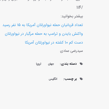
/114
بیشتر بخوانید:
تعداد قربانیان حمله نیواورلئان آمریکا به ۱۵ نفر رسید
واکنش بایدن و ترامپ به حمله مرگبار در نیواورلئان
دست کم 10 کشته در نیواورلئان آمریکا
سیدرضی عمادی
دسته بندی:
جهان
اروپا
بر چسب:
انگلیس