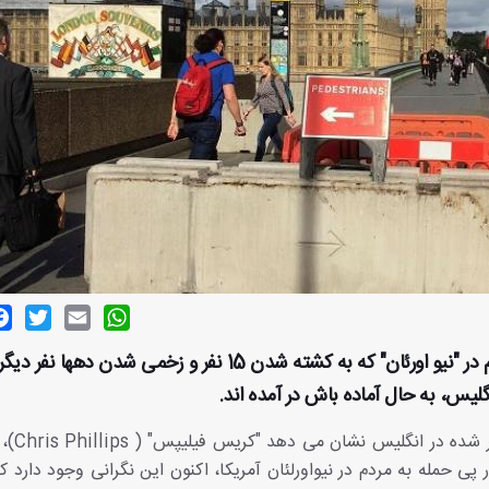
ok
witter
Email
WhatsApp
پس از حمله یک نظامی پیشین ارتش آمریکا به مردم در "نیو اورئان" که به کشته شدن 15 نفر و زخمی شدن د
یس، به حال آماده باش در آمده اند.
از لندن، خبرهای من
ر پی حمله به مردم در نیواورلئان آمریکا، اکنون این نگرانی وجود دارد ک