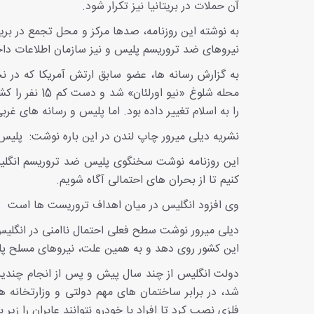
آن حملات در بریتانیا نیز تکرار شود.
به نوشته این روزنامه، صدها مرکز و محل تجمع در بر
نیروهای ضد تروریسم پلیس و نیز سازمان اطلاعات داخلی انگلیس، موسوم به "ام آ
به گزارش رسانه ها، عضو سابق ارتش آمریکا که در نخ
محله شلوغ «نی
را به اسلام تغییر داده بود. اما پلیس و رسانه های غربی
نشریه دیلی میرور چاپ لندن در این باره نوشت: پلیس و "ام آی 5" نگرانند در انگلیس نیز عملیات تر
این روزنامه نوشت سخنگوی پلیس ضد تروریسم انگلیس
کنیم تا از بحران های احتمالی آگاه شویم.
وی افزود انگلیس در میان اهداف تروریست ها است و 3 هزار افراط گرای احتمالی، زیر نظر قرار دار
دیلی میرور نوشت سطح فعلی احتمال ناامنی در انگلی
این کشور روی دهد و به همین علت، نیروهای مسلح پل
دولت انگلیس از چند سال پیش و پس از انجام چندین
شد، در برابر ساختمان های مهم دولتی و وزارتخانه ه
فلزی نصب کرد تا افراد با خودرو نتوانند عابران را زیر ب