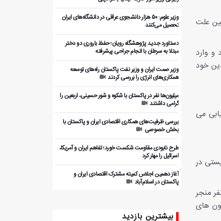
وزیر علوم: ۵۰ هزار دانشجوی عراقی در دانشگاه‌های ایران
مین علت
تحصیل می‌کنند
دستاورد جدید پژوهشگاه رویان؛ حفظ باروری دو دختر
 و وارد
مبتلا به سرطان با انجام جراحی پیشرفته
که دین خود
وزیر صمت ایران و وزیر نفت پاکستان راه‌های توسعه
همکاری‌های انرژی را بررسی کردند
میلیون‌ها نفر در پاکستان با شکوه و شور حسینی، اربعین را
گرامی داشتند
ابی می
بررسی ظرفیت‌های همکاری اقتصادی ایران و پاکستان با
بخش خصوصی
طرح نابودی مقاومت شکست خورد؛ تفاهم ایران و آمریکا،
اسرائیل را مهار کرد
ستی در
آغاز دهمین اجلاس کمیته مشترک اقتصادی ایران و
پاکستان در اسلام‌آباد
ر منجر
شور اربعین در پایتخت پاکستان؛ عزاداری ده ها هزار نفر در
تون های
اسلام‌آباد در اربعین حسینی
بیشترین بازدید