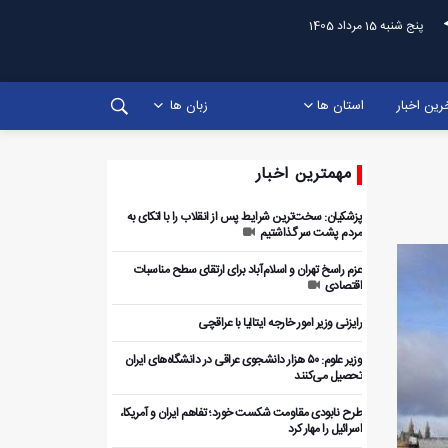
پنج شنبه 15 مرداد 1405
رین اخبار
استان ها
زبان ها
مهمترین اخبار
پزشکیان: سخت‌ترین شرایط پس از انقلاب را با اتکای به
مردم پشت سر گذاشتیم
عزم راسخ تهران و اسلام‌آباد برای ارتقای سطح مناسبات
اقتصادی
رایزنی وزیر امور خارجه ایتالیا با عراقچی
وزیر علوم: ۵۰ هزار دانشجوی عراقی در دانشگاه‌های ایران
تحصیل می‌کنند
طرح نابودی مقاومت شکست خورد؛ تفاهم ایران و آمریکا،
اسرائیل را مهار کرد