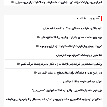
شور اربعین در پایتخت پاکستان؛ عزاداری ده ها هزار نفر در اسلام‌آباد در اربعین حسینی
آخرین مطالب
کنایه بقائی به ترامپ: سوداگری جنگ و تقسیم غنایم خیالی
ورود وزیر صنعت، معدن و تجارت ایران به بیشکک قرقیزستان
ضرورت بهره‌گیری از ظرفیت توافقنامه تجارت آزاد ایران و روسیه
️ شناسایی و بازداشت ۲۱ مزدور موساد در کرمان
پزشکیان: سخت‌ترین شرایط پس از انقلاب را با اتکای به مردم پشت سر گذاشتیم
عزم راسخ تهران و اسلام‌آباد برای ارتقای سطح مناسبات اقتصادی
رایزنی وزیر امور خارجه ایتالیا با عراقچی
وزیر علوم: ۵۰ هزار دانشجوی عراقی در دانشگاه‌های ایران تحصیل می‌کنند
دستاورد جدید پژوهشگاه رویان؛ حفظ باروری دو دختر مبتلا به سرطان با انجام جراحی پیشرفته