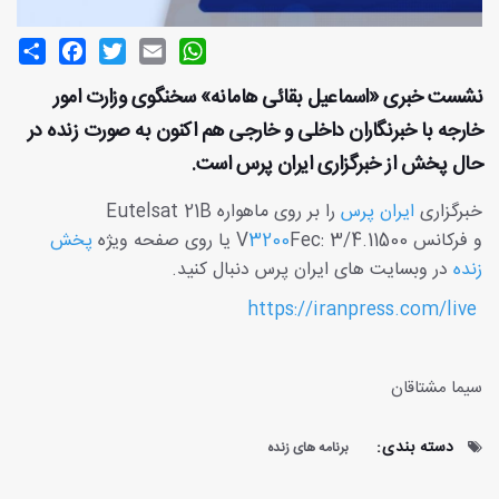
Share
Facebook
Twitter
Email
WhatsApp
نشست خبری «اسماعیل بقائی هامانه» سخنگوی وزارت امور
خارجه با خبرنگاران داخلی و خارجی هم اکنون به صورت زنده در
حال پخش از خبرگزاری ایران پرس است.
خبرگزاری
ایران پرس
را بر روی ماهواره Eutelsat 21B
و فرکانس 11500.V
Fec: 3/4 یا روی صفحه ویژه
3200
پخش
زنده
در وبسایت های ایران پرس دنبال کنید.
https://iranpress.com/live
سیما مشتاقان
دسته بندی:
برنامه های زنده