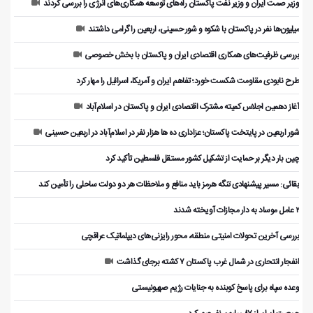
وزیر صمت ایران و وزیر نفت پاکستان راه‌های توسعه همکاری‌های انرژی را بررسی کردند
میلیون‌ها نفر در پاکستان با شکوه و شور حسینی، اربعین را گرامی داشتند
بررسی ظرفیت‌های همکاری اقتصادی ایران و پاکستان با بخش خصوصی
طرح نابودی مقاومت شکست خورد؛ تفاهم ایران و آمریکا، اسرائیل را مهار کرد
آغاز دهمین اجلاس کمیته مشترک اقتصادی ایران و پاکستان در اسلام‌آباد
شور اربعین در پایتخت پاکستان؛ عزاداری ده ها هزار نفر در اسلام‌آباد در اربعین حسینی
چین بار دیگر بر حمایت از تشکیل کشور مستقل فلسطین تأکید کرد
بقائی: مسیر پیشنهادی تنگه هرمز باید منافع و ملاحظات هر دو دولت ساحلی را تأمین کند
۲ عامل موساد به دار مجازات آویخته شدند
بررسی آخرین تحولات امنیتی منطقه، محور رایزنی‌های دیپلماتیک عراقچی
انفجار انتحاری در شمال غرب پاکستان ۷ کشته برجای گذاشت
وعده سپاه برای پاسخ کوبنده به جنایات رژیم صهیونیستی