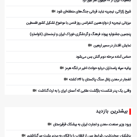
جمعیت ایران از ۸۷ میلیون نفر عبور کرد
شیخ زکزاکی: نیجریه نباید قربانی جنگ‌های منطقه‌ای شود
میزبانی نیجریه از دوازدهمین کنفرانس روز قدس با موضوع تشکیل کشور فلسطین
پنجمین جشنواره پیوند فرهنگ و گردشگر‌ی خوراک ایران و ارمنستان (ناواسارد)
نمایش اقتدار در مسیر اربعین
حماس آماده مرحله دوم آتش بس می‌شود
بیانیه سپاه پاسداران درباره حوادث اخیر در تنگه هرمز
انفجار در معدن زغال سنگ پاکستان با 34 کشته
وقتی یک پدر شکست؛ بازگشت عقابی که آسمان ایران را به ارث گذاشت
بیشترین بازدید
ورود وزیر صنعت، معدن و تجارت ایران به بیشکک قرقیزستان
پزشکیان: سخت‌ترین شرایط پس از انقلاب را با اتکای به مردم پشت سر گذاشتیم