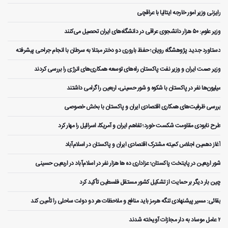
رایزنی وزیر امور خارجه ایتالیا با عراقچی
وزیر علوم: ۵۰ هزار دانشجوی عراقی در دانشگاه‌های ایران تحصیل می‌کنند
دستاورد جدید پژوهشگاه رویان؛ حفظ باروری دو دختر مبتلا به سرطان با انجام جراحی پیشرفته
وزیر صمت ایران و وزیر نفت پاکستان راه‌های توسعه همکاری‌های انرژی را بررسی کردند
میلیون‌ها نفر در پاکستان با شکوه و شور حسینی، اربعین را گرامی داشتند
بررسی ظرفیت‌های همکاری اقتصادی ایران و پاکستان با بخش خصوصی
طرح نابودی مقاومت شکست خورد؛ تفاهم ایران و آمریکا، اسرائیل را مهار کرد
آغاز دهمین اجلاس کمیته مشترک اقتصادی ایران و پاکستان در اسلام‌آباد
شور اربعین در پایتخت پاکستان؛ عزاداری ده ها هزار نفر در اسلام‌آباد در اربعین حسینی
چین بار دیگر بر حمایت از تشکیل کشور مستقل فلسطین تأکید کرد
بقائی: مسیر پیشنهادی تنگه هرمز باید منافع و ملاحظات هر دو دولت ساحلی را تأمین کند
۲ عامل موساد به دار مجازات آویخته شدند