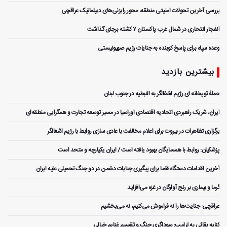
بررسی آخرین تحولات امنیتی منطقه، محور رایزنی‌های دیپلماتیک عراقچی
انفجار انتحاری در شمال غرب پاکستان ۷ کشته برجای گذاشت
وعده سپاه برای پاسخ کوبنده به جنایات رژیم صهیونیستی
بیشترین بازدید
حملۀ توپخانه ای رژیم اشغالگر به النبطیه در جنوب لبنان
ایران، شریک راهبردی اتحادیه اقتصادی اوراسیا در مسیر توسعه تجارت و همگرایی منطقه‌ای
برگزاری تظاهرات در بیروت برای اعلام مخالفت با عادی سازی روابط با رژیم اشغالگر
پزشکیان: روابط با همسایگان بهبود یافته است / ایران یکپارچه و متحد است
آخرین اقدامات دستگاه قضا برای پیگیری جنایات دشمن در دو جنگ تحمیلی علیه ایران
گرما و بیماری بر رنج آوارگان در غزه می‌افزاید
عراقچی: جنایت‌ها را نه فراموش می‌کنیم، نه می‌بخشیم
کنایه بقائی به ترامپ: سوداگری جنگ و تقسیم غنایم خیالی