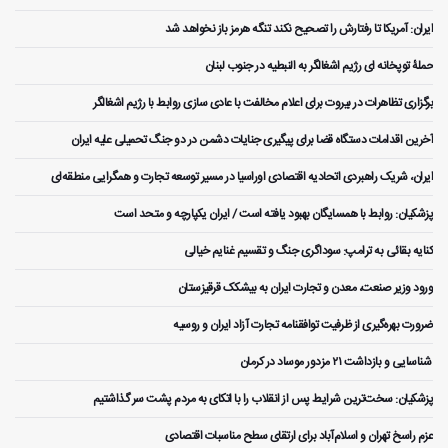
ایران: آمریکا تا رفتارش را تصحیح نکند تنگه هرمز باز نخواهد شد
حملۀ توپخانه ای رژیم اشغالگر به النبطیه در جنوب لبنان
برگزاری تظاهرات در بیروت برای اعلام مخالفت با عادی سازی روابط با رژیم اشغالگر
آخرین اقدامات دستگاه قضا برای پیگیری جنایات دشمن در دو جنگ تحمیلی علیه ایران
ایران، شریک راهبردی اتحادیه اقتصادی اوراسیا در مسیر توسعه تجارت و همگرایی منطقه‌ای
پزشکیان: روابط با همسایگان بهبود یافته است / ایران یکپارچه و متحد است
کنایه بقائی به ترامپ: سوداگری جنگ و تقسیم غنایم خیالی
ورود وزیر صنعت، معدن و تجارت ایران به بیشکک قرقیزستان
ضرورت بهره‌گیری از ظرفیت توافقنامه تجارت آزاد ایران و روسیه
️ شناسایی و بازداشت ۲۱ مزدور موساد در کرمان
پزشکیان: سخت‌ترین شرایط پس از انقلاب را با اتکای به مردم پشت سر گذاشتیم
عزم راسخ تهران و اسلام‌آباد برای ارتقای سطح مناسبات اقتصادی