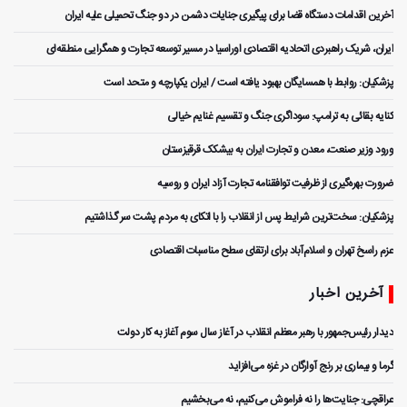
آخرین اقدامات دستگاه قضا برای پیگیری جنایات دشمن در دو جنگ تحمیلی علیه ایران
ایران، شریک راهبردی اتحادیه اقتصادی اوراسیا در مسیر توسعه تجارت و همگرایی منطقه‌ای
پزشکیان: روابط با همسایگان بهبود یافته است / ایران یکپارچه و متحد است
کنایه بقائی به ترامپ: سوداگری جنگ و تقسیم غنایم خیالی
ورود وزیر صنعت، معدن و تجارت ایران به بیشکک قرقیزستان
ضرورت بهره‌گیری از ظرفیت توافقنامه تجارت آزاد ایران و روسیه
پزشکیان: سخت‌ترین شرایط پس از انقلاب را با اتکای به مردم پشت سر گذاشتیم
عزم راسخ تهران و اسلام‌آباد برای ارتقای سطح مناسبات اقتصادی
آخرین اخبار
دیدار رئیس‌جمهور با رهبر معظم انقلاب در آغاز سال سوم آغاز به کار دولت
گرما و بیماری بر رنج آوارگان در غزه می‌افزاید
عراقچی: جنایت‌ها را نه فراموش می‌کنیم، نه می‌بخشیم