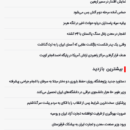
نمایش اقتدار در مسیر اربعین
حماس آماده مرحله دوم آتش بس می‌شود
بیانیه سپاه پاسداران درباره حوادث اخیر در تنگه هرمز
انفجار در معدن زغال سنگ پاکستان با 34 کشته
وقتی یک پدر شکست؛ بازگشت عقابی که آسمان ایران را به ارث گذاشت
هدف قرار گرفتن مراکز راهبردی ارتش آمریکا در پایگاه احمدالجابر کویت
بیشترین بازدید
دستاورد جدید پژوهشگاه رویان؛ حفظ باروری دو دختر مبتلا به سرطان با انجام جراحی پیشرفته
وزیر علوم: ۵۰ هزار دانشجوی عراقی در دانشگاه‌های ایران تحصیل می‌کنند
پزشکیان: سخت‌ترین شرایط پس از انقلاب را با اتکای به مردم پشت سر گذاشتیم
ضرورت بهره‌گیری از ظرفیت توافقنامه تجارت آزاد ایران و روسیه
ورود وزیر صنعت، معدن و تجارت ایران به بیشکک قرقیزستان