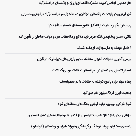
آغاز دهمین اجلاس کمیته مشترک اقتصادی ایران و پاکستان در اسلام‌آباد
شور اربعین در پایتخت پاکستان؛ عزاداری ده ها هزار نفر در اسلام‌آباد در اربعین حسینی
چین بار دیگر بر حمایت از تشکیل کشور مستقل فلسطین تأکید کرد
بقائی: مسیر پیشنهادی تنگه هرمز باید منافع و ملاحظات هر دو دولت ساحلی را تأمین کند
۲ عامل موساد به دار مجازات آویخته شدند
بررسی آخرین تحولات امنیتی منطقه، محور رایزنی‌های دیپلماتیک عراقچی
انفجار انتحاری در شمال غرب پاکستان ۷ کشته برجای گذاشت
وعده سپاه برای پاسخ کوبنده به جنایات رژیم صهیونیستی
جمعیت ایران از ۸۷ میلیون نفر عبور کرد
شیخ زکزاکی: نیجریه نباید قربانی جنگ‌های منطقه‌ای شود
میزبانی نیجریه از دوازدهمین کنفرانس روز قدس با موضوع تشکیل کشور فلسطین
پنجمین جشنواره پیوند فرهنگ و گردشگر‌ی خوراک ایران و ارمنستان (ناواسارد)