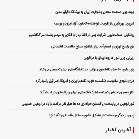
ورود وزیر صنعت، معدن و تجارت ایران به بیشکک قرقیزستان
ضرورت بهره‌گیری از ظرفیت توافقنامه تجارت آزاد ایران و روسیه
پزشکیان: سخت‌ترین شرایط پس از انقلاب را با اتکای به مردم پشت سر گذاشتیم
عزم راسخ تهران و اسلام‌آباد برای ارتقای سطح مناسبات اقتصادی
رایزنی وزیر امور خارجه ایتالیا با عراقچی
وزیر علوم: ۵۰ هزار دانشجوی عراقی در دانشگاه‌های ایران تحصیل می‌کنند
طرح نابودی مقاومت شکست خورد؛ تفاهم ایران و آمریکا، اسرائیل را مهار کرد
آغاز دهمین اجلاس کمیته مشترک اقتصادی ایران و پاکستان در اسلام‌آباد
شور اربعین در پایتخت پاکستان؛ عزاداری ده ها هزار نفر در اسلام‌آباد در اربعین حسینی
چین بار دیگر بر حمایت از تشکیل کشور مستقل فلسطین تأکید کرد
آخرین اخبار