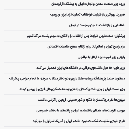
ورود وزیر صنعت، معدن و تجارت ایران به بیشکک قرقیزستان
ضرورت بهره‌گیری از ظرفیت توافقنامه تجارت آزاد ایران و روسیه
️ شناسایی و بازداشت ۲۱ مزدور موساد در کرمان
پزشکیان: سخت‌ترین شرایط پس از انقلاب را با اتکای به مردم پشت سر گذاشتیم
عزم راسخ تهران و اسلام‌آباد برای ارتقای سطح مناسبات اقتصادی
رایزنی وزیر امور خارجه ایتالیا با عراقچی
وزیر علوم: ۵۰ هزار دانشجوی عراقی در دانشگاه‌های ایران تحصیل می‌کنند
دستاورد جدید پژوهشگاه رویان؛ حفظ باروری دو دختر مبتلا به سرطان با انجام جراحی پیشرفته
وزیر صمت ایران و وزیر نفت پاکستان راه‌های توسعه همکاری‌های انرژی را بررسی کردند
میلیون‌ها نفر در پاکستان با شکوه و شور حسینی، اربعین را گرامی داشتند
بررسی ظرفیت‌های همکاری اقتصادی ایران و پاکستان با بخش خصوصی
طرح نابودی مقاومت شکست خورد؛ تفاهم ایران و آمریکا، اسرائیل را مهار کرد