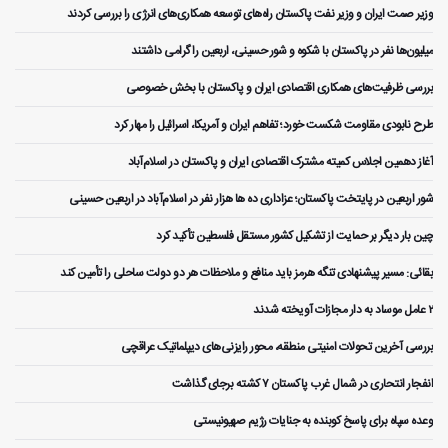
وزیر صمت ایران و وزیر نفت پاکستان راه‌های توسعه همکاری‌های انرژی را بررسی کردند
میلیون‌ها نفر در پاکستان با شکوه و شور حسینی، اربعین را گرامی داشتند
بررسی ظرفیت‌های همکاری اقتصادی ایران و پاکستان با بخش خصوصی
طرح نابودی مقاومت شکست خورد؛ تفاهم ایران و آمریکا، اسرائیل را مهار کرد
آغاز دهمین اجلاس کمیته مشترک اقتصادی ایران و پاکستان در اسلام‌آباد
شور اربعین در پایتخت پاکستان؛ عزاداری ده ها هزار نفر در اسلام‌آباد در اربعین حسینی
چین بار دیگر بر حمایت از تشکیل کشور مستقل فلسطین تأکید کرد
بقائی: مسیر پیشنهادی تنگه هرمز باید منافع و ملاحظات هر دو دولت ساحلی را تأمین کند
۲ عامل موساد به دار مجازات آویخته شدند
بررسی آخرین تحولات امنیتی منطقه، محور رایزنی‌های دیپلماتیک عراقچی
انفجار انتحاری در شمال غرب پاکستان ۷ کشته برجای گذاشت
وعده سپاه برای پاسخ کوبنده به جنایات رژیم صهیونیستی