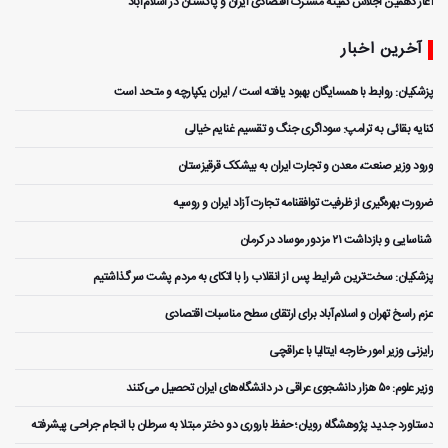
آغاز دهمین اجلاس کمیته مشترک اقتصادی ایران و پاکستان در اسلام‌آباد
آخرین اخبار
پزشکیان: روابط با همسایگان بهبود یافته است / ایران یکپارچه و متحد است
کنایه بقائی به ترامپ: سوداگری جنگ و تقسیم غنایم خیالی
ورود وزیر صنعت، معدن و تجارت ایران به بیشکک قرقیزستان
ضرورت بهره‌گیری از ظرفیت توافقنامه تجارت آزاد ایران و روسیه
️ شناسایی و بازداشت ۲۱ مزدور موساد در کرمان
پزشکیان: سخت‌ترین شرایط پس از انقلاب را با اتکای به مردم پشت سر گذاشتیم
عزم راسخ تهران و اسلام‌آباد برای ارتقای سطح مناسبات اقتصادی
رایزنی وزیر امور خارجه ایتالیا با عراقچی
وزیر علوم: ۵۰ هزار دانشجوی عراقی در دانشگاه‌های ایران تحصیل می‌کنند
دستاورد جدید پژوهشگاه رویان؛ حفظ باروری دو دختر مبتلا به سرطان با انجام جراحی پیشرفته