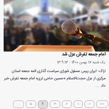
امام جمعه تفرش عزل شد
یک شنبه 17 بهمن 1400 - 13:9:13
اراک- ایران پرس: مسئول شورای سیاست گذاری ائمه جمعه استان
مرکزی از عزل حجت‌الاسلام «حسین حاجی لری» امام جمعه تفرش خبر
داد. ...
...
5
4
3
2
1
<
<<