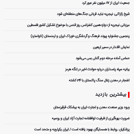
جمعیت ایران از ۸۷ میلیون نفر عبور کرد
شیخ زکزاکی: نیجریه نباید قربانی جنگ‌های منطقه‌ای شود
میزبانی نیجریه از دوازدهمین کنفرانس روز قدس با موضوع تشکیل کشور فلسطین
پنجمین جشنواره پیوند فرهنگ و گردشگر‌ی خوراک ایران و ارمنستان (ناواسارد)
نمایش اقتدار در مسیر اربعین
حماس آماده مرحله دوم آتش بس می‌شود
بیانیه سپاه پاسداران درباره حوادث اخیر در تنگه هرمز
انفجار در معدن زغال سنگ پاکستان با 34 کشته
بیشترین بازدید
ورود وزیر صنعت، معدن و تجارت ایران به بیشکک قرقیزستان
ضرورت بهره‌گیری از ظرفیت توافقنامه تجارت آزاد ایران و روسیه
پزشکیان: روابط با همسایگان بهبود یافته است / ایران یکپارچه و متحد است